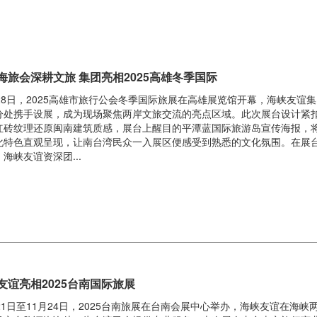
海旅会深耕文旅 集团亮相2025高雄冬季国际
月28日，2025高雄市旅行公会冬季国际旅展在高雄展览馆开幕，海峡友谊
分处携手设展，成为现场聚焦两岸文旅交流的亮点区域。此次展台设计紧扣
红砖纹理还原闽南建筑质感，展台上醒目的平潭蓝国际旅游岛宣传海报，
化特色直观呈现，让南台湾民众一入展区便感受到熟悉的文化氛围。在展
海峡友谊资深团...
友谊亮相2025台南国际旅展
月21日至11月24日，2025台南旅展在台南会展中心举办，海峡友谊在海