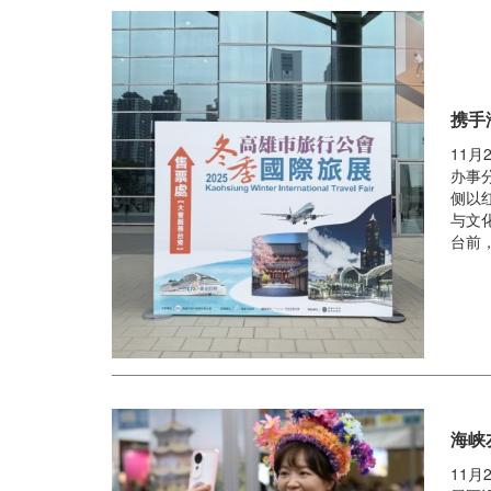
携手
11
办事
侧以
与文
台前，
海峡
11