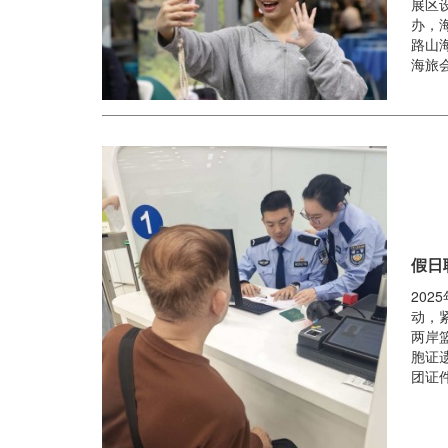
展区
办，
路山
海旅会
假日
20
动，
两岸
胞证
团证件