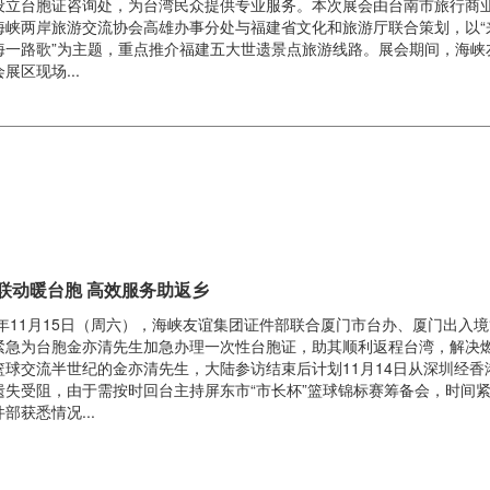
设立台胞证咨询处，为台湾民众提供专业服务。本次展会由台南市旅行商
海峡两岸旅游交流协会高雄办事分处与福建省文化和旅游厅联合策划，以“来
海一路歌”为主题，重点推介福建五大世遗景点旅游线路。展会期间，海峡
展区现场...
联动暖台胞 高效服务助返乡
25年11月15日（周六），海峡友谊集团证件部联合厦门市台办、厦门出入
紧急为台胞金亦清先生加急办理一次性台胞证，助其顺利返程台湾，解决
篮球交流半世纪的金亦清先生，大陆参访结束后计划11月14日从深圳经香
遗失受阻，由于需按时回台主持屏东市“市长杯”篮球锦标赛筹备会，时间
部获悉情况...