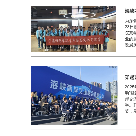
海峡
为深
23
院茶
业的
发展历
架起
20
动”
岸交
举。
节，展