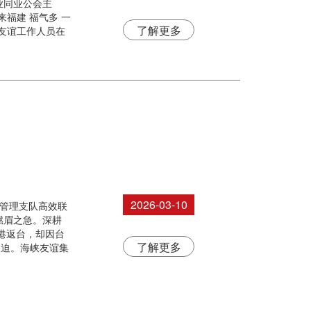
业同业公会主
福建 福气多 一
了解更多
友谊工作人员在
2026-03-10
境管理支队高效联
燃眉之急。深耕
港返台，却因台
了解更多
紧迫。海峡友谊集