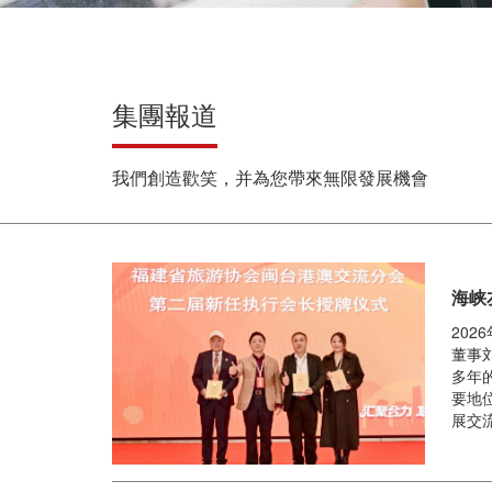
集團報道
我們創造歡笑，并為您帶來無限發展機會
海峡
20
董事
多年
要地
展交流