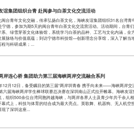
友谊集团组织台青 赴闽参与白茶文化交流活动
化闽台青年文化交融，传承弘扬白茶文化，海峡友谊集团组织31名台湾青年于
日赴宁德，参加为期5天的闽台青年白茶文化交流营活动。活动期间，台青
学系、绿雪芽茶文化体验馆，系统学习白茶的品种、工艺与文化内涵，全
发展脉络与价值底蕴；到访宁德市科技馆—创新理念分享馆，深入了解当
程与科研成果；...
两岸连心桥 集团助力第三届海峡两岸交流融合系列
25年12月12日，备受瞩目的第三届“两岸圳青春 携手向未来——海峡两岸
暨第六届海峡两岸学生棒球联赛总决赛在深圳南山正式拉开帷幕。海峡友谊
流，组织500余位台湾同胞跨越海峡，与两岸各界人士及青少年共千余人
开幕式上，科技与体育的结合成为最大亮点。英歌舞、机器狗、无人机空
现了深圳这座...